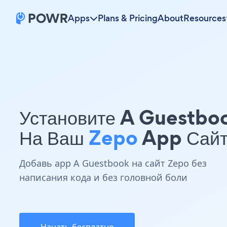
Apps
Plans & Pricing
About
Resources
Установите A Guestbo
На Ваш
Zepo
App Сай
Добавь app A Guestbook на сайт Zepo без
написания кода и без головной боли