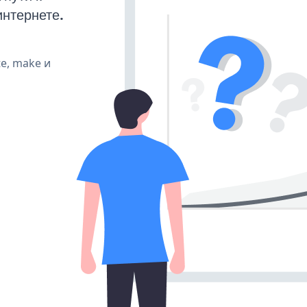
интернете.
te, make и