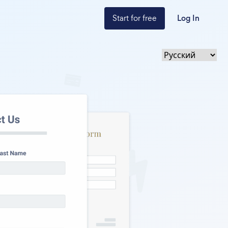
Start for free
Log In