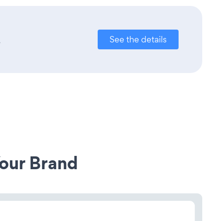
.
See the details
our Brand