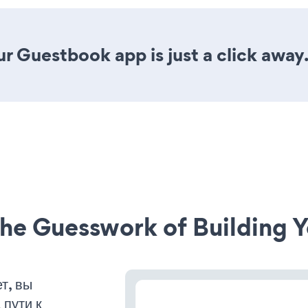
r Guestbook app is just a click away
he Guesswork of Building Y
т, вы
пути к