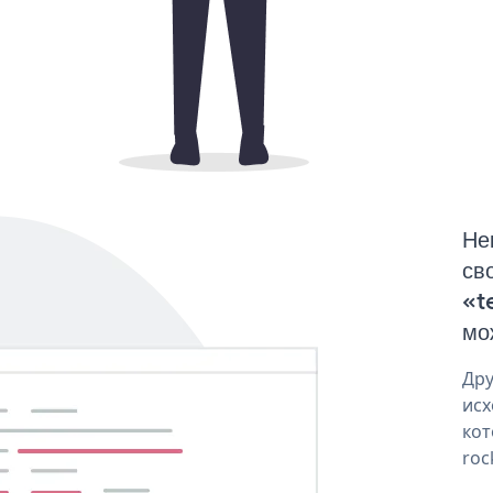
Не
св
«t
мо
Дру
исх
кот
roc