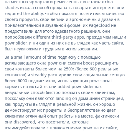
на местных ярмарках и ремесленных выставках rbia
shades искала способ продавать товары в интернете. они
required the ability, чтобы показать посетителям качество
своего продукта, свой легкий и эргономичный дизайн в
привлекательной визуальной форме. их PageCloud не
предоставили для этого адекватного решения. они
попробовали different third-party apps, прежде чем нашли
powr slider, и ни один из них не выглядел как часть сайта,
был неуклюжим и трудным в использовании.
За a small amount of time подписку с помощью
всплывающего окна powr они смогли boost расширить
свои контакты более чем на 250% (более 600 реальных
контактов) и steadily расширили свои социальные сети до
более 6000 подписчиков, использующих powr social
кормить на их сайте. они added powr slider как
визуальный способ быстро показать своим клиентам,
поскольку они являются landing on домашней страницей,
как продукты выглядят в реальной жизни. он хорошо
демонстрирует их продукты и беспрепятственно дает
клиентам отличный опыт работы на месте. фактически
они discovered, что посетители, которые
взаимодействовали с приложениями powr на их сайте,