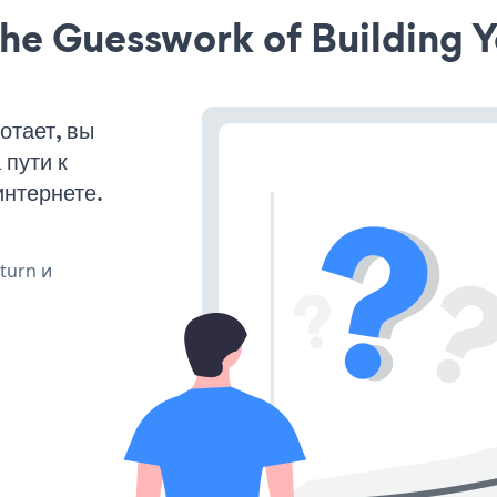
he Guesswork of Building Y
отает, вы
пути к
интернете.
 turn и