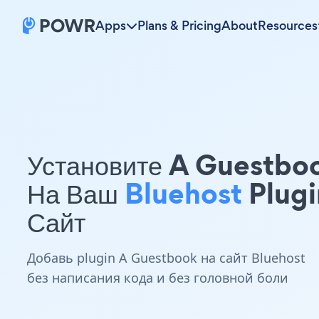
Apps
Plans & Pricing
About
Resources
Установите A Guestbo
На Ваш
Bluehost
Plugi
Сайт
Добавь plugin A Guestbook на сайт Bluehost
без написания кода и без головной боли