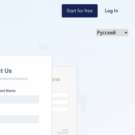
Start for free
Log In