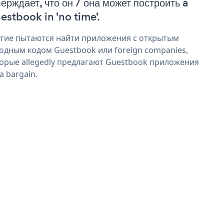
верждает, что он / она может построить a
estbook in 'no time'.
гие пытаются найти приложения с открытым
одным кодом Guestbook или foreign companies,
орые allegedly предлагают Guestbook приложения
 a bargain.