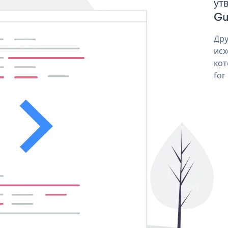
ут
Gu
Дру
исх
кот
for