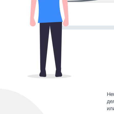
Не
де
ил