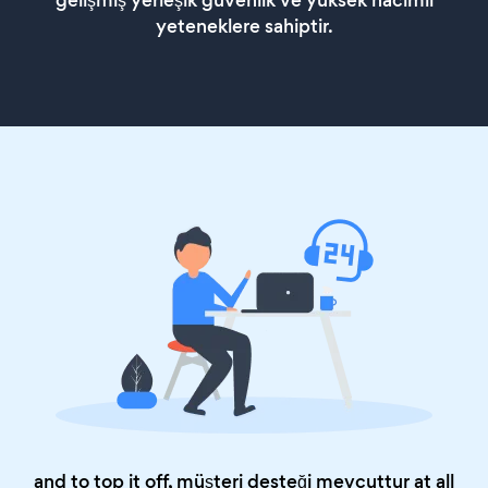
gelişmiş yerleşik güvenlik ve yüksek hacimli
yeteneklere sahiptir.
and to top it off, müşteri desteği mevcuttur at all