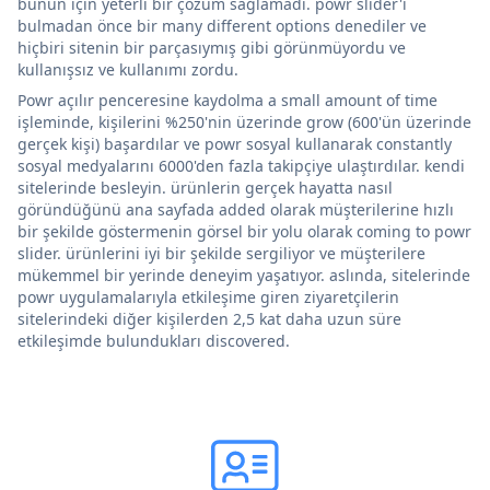
bunun için yeterli bir çözüm sağlamadı. powr slider'ı
bulmadan önce bir many different options denediler ve
hiçbiri sitenin bir parçasıymış gibi görünmüyordu ve
kullanışsız ve kullanımı zordu.
Powr açılır penceresine kaydolma a small amount of time
işleminde, kişilerini %250'nin üzerinde grow (600'ün üzerinde
gerçek kişi) başardılar ve powr sosyal kullanarak constantly
sosyal medyalarını 6000'den fazla takipçiye ulaştırdılar. kendi
sitelerinde besleyin. ürünlerin gerçek hayatta nasıl
göründüğünü ana sayfada added olarak müşterilerine hızlı
bir şekilde göstermenin görsel bir yolu olarak coming to powr
slider. ürünlerini iyi bir şekilde sergiliyor ve müşterilere
mükemmel bir yerinde deneyim yaşatıyor. aslında, sitelerinde
powr uygulamalarıyla etkileşime giren ziyaretçilerin
sitelerindeki diğer kişilerden 2,5 kat daha uzun süre
etkileşimde bulundukları discovered.