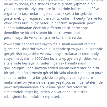
birkaç ay sonra, rbia shades çevrimiçi satış yapmanın bir
yolunu arıyordu. ziyaretçilere ürünlerinin kalitesini, hafif ve
ergonomik tasarımlarını görsel olarak çekici bir şekilde
göstermek için required the ability. onların Twenty Twelve for
WordPress bunun için yeterli bir çözüm sağlamadı. powr
slider'ı bulmadan önce bir different third-party apps
denediler ve hiçbiri sitenin bir parçasıymış gibi
görünmüyordu ve kullanışsız ve kullanımı zordu.
Powr açılır penceresine kaydolma a small amount of time
işleminde, kişilerini %250'nin üzerinde grow (600'ün üzerinde
gerçek kişi) başardılar ve powr sosyal kullanarak constantly
sosyal medyalarını 6000'den fazla takipçiye ulaştırdılar. kendi
sitelerinde besleyin. ürünlerin gerçek hayatta nasıl
göründüğünü ana sayfada added olarak müşterilerine hızlı
bir şekilde göstermenin görsel bir yolu olarak coming to powr
slider. ürünlerini iyi bir şekilde sergiliyor ve müşterilere
mükemmel bir yerinde deneyim yaşatıyor. aslında, sitelerinde
powr uygulamalarıyla etkileşime giren ziyaretçilerin
sitelerindeki diğer kişilerden 2,5 kat daha uzun süre
etkileşimde bulundukları reported.