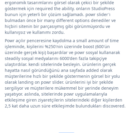
ergonomik tasarımlarını görsel olarak çekici bir şekilde
göstermek için required the ability. onların StudioPress
bunun için yeterli bir çözüm sağlamadı. powr slider'ı
bulmadan önce bir many different options denediler ve
hiçbiri sitenin bir parçasıymış gibi görünmüyordu ve
kullanışsız ve kullanımı zordu.
Powr açılır penceresine kaydolma a small amount of time
işleminde, kişilerini %250'nin üzerinde boost (600'ün
üzerinde gerçek kişi) başardılar ve powr sosyal kullanarak
steadily sosyal medyalarını 6000'den fazla takipçiye
ulaştırdılar. kendi sitelerinde besleyin. ürünlerin gerçek
hayatta nasıl göründüğünü ana sayfada added olarak
müşterilerine hızlı bir şekilde göstermenin görsel bir yolu
olarak landing on powr slider. ürünlerini iyi bir şekilde
sergiliyor ve müşterilere mükemmel bir yerinde deneyim
yaşatıyor. aslında, sitelerinde powr uygulamalarıyla
etkileşime giren ziyaretçilerin sitelerindeki diğer kişilerden
2,5 kat daha uzun süre etkileşimde bulundukları discovered.