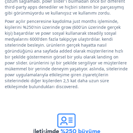
çözüm sağlamadı. powr slider'ı bulmadan önce bir different
third-party apps denediler ve hiçbiri sitenin bir parçasıymış
gibi görünmüyordu ve kullanışsız ve kullanımı zordu.
Powr açılır penceresine kaydolma just months işleminde,
kişilerini %250'nin üzerinde grow (600'ün üzerinde gerçek
kişi) başardılar ve powr sosyal kullanarak steadily sosyal
medyalarını 6000'den fazla takipçiye ulaştırdılar. kendi
sitelerinde besleyin. ürünlerin gerçek hayatta nasıl
göründüğünü ana sayfada added olarak müşterilerine hızlı
bir şekilde göstermenin görsel bir yolu olarak landing on
powr slider. ürünlerini iyi bir şekilde sergiliyor ve müşterilere
mükemmel bir yerinde deneyim yaşatıyor. aslında, sitelerinde
powr uygulamalarıyla etkileşime giren ziyaretçilerin
sitelerindeki diğer kişilerden 2,5 kat daha uzun süre
etkileşimde bulundukları discovered.
İletişimde
%250 büyüme