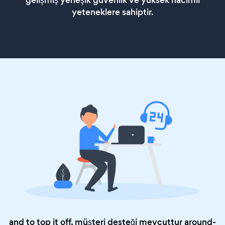
gelişmiş yerleşik güvenlik ve yüksek hacimli
yeteneklere sahiptir.
and to top it off, müşteri desteği mevcuttur around-