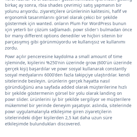
birkaç ay sonra, rbia shades çevrimiçi satış yapmanın bir
yolunu arıyordu. ziyaretçilere ürünlerinin kalitesini, hafif ve
ergonomik tasarımlarını görsel olarak çekici bir şekilde
göstermek için wanted. onların Plum For WordPress bunun
için yeterli bir çözüm sağlamadı. powr slider'ı bulmadan önce
bir many different options denediler ve hiçbiri sitenin bir
parçasıymış gibi görünmüyordu ve kullanışsız ve kullanımı
zordu.
Powr açılır penceresine kaydolma a small amount of time
işleminde, kişilerini %250'nin üzerinde grow (600'ün üzerinde
gerçek kişi) başardılar ve powr sosyal kullanarak constantly
sosyal medyalarını 6000'den fazla takipçiye ulaştırdılar. kendi
sitelerinde besleyin. ürünlerin gerçek hayatta nasıl
göründüğünü ana sayfada added olarak müşterilerine hızlı
bir şekilde göstermenin görsel bir yolu olarak landing on
powr slider. ürünlerini iyi bir şekilde sergiliyor ve müşterilere
mükemmel bir yerinde deneyim yaşatıyor. aslında, sitelerinde
powr uygulamalarıyla etkileşime giren ziyaretçilerin
sitelerindeki diğer kişilerden 2,5 kat daha uzun süre
etkileşimde bulundukları discovered.