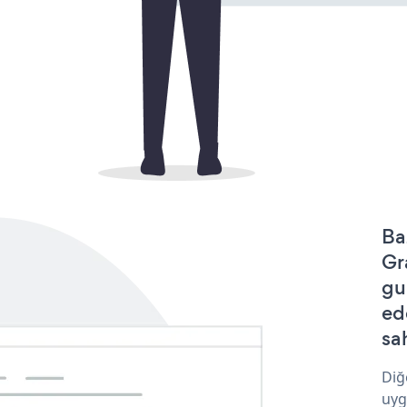
Ba
Gr
gu
ed
sa
Diğ
uyg