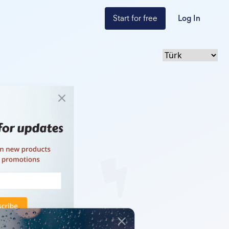
Start for free
Log In