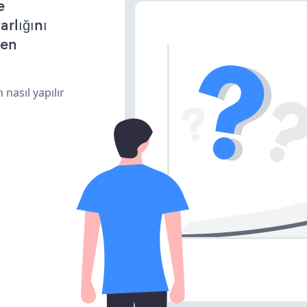
e
arlığını
den
 nasıl yapılır