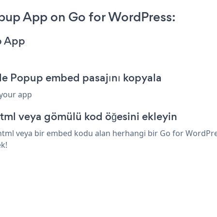
pup App on Go for WordPress:
p App
ale Popup embed pasajını kopyala
 your app
tml veya gömülü kod öğesini ekleyin
tml veya bir embed kodu alan herhangi bir Go for WordPress 
k!