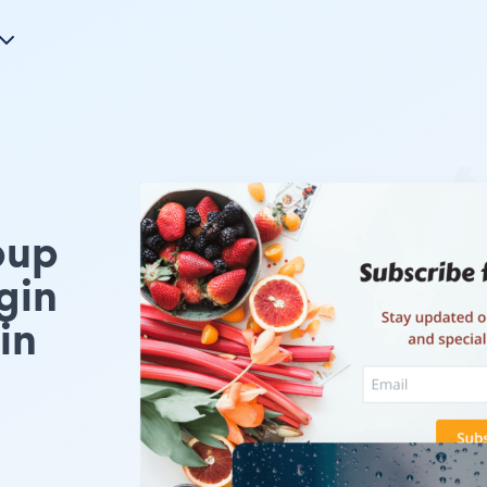
pup
gin
in