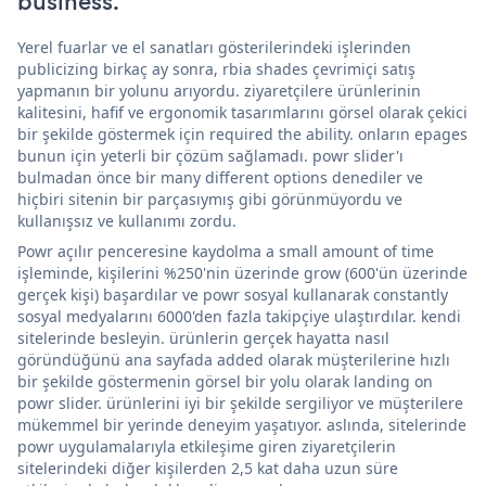
business.
Yerel fuarlar ve el sanatları gösterilerindeki işlerinden
publicizing birkaç ay sonra, rbia shades çevrimiçi satış
yapmanın bir yolunu arıyordu. ziyaretçilere ürünlerinin
kalitesini, hafif ve ergonomik tasarımlarını görsel olarak çekici
bir şekilde göstermek için required the ability. onların epages
bunun için yeterli bir çözüm sağlamadı. powr slider'ı
bulmadan önce bir many different options denediler ve
hiçbiri sitenin bir parçasıymış gibi görünmüyordu ve
kullanışsız ve kullanımı zordu.
Powr açılır penceresine kaydolma a small amount of time
işleminde, kişilerini %250'nin üzerinde grow (600'ün üzerinde
gerçek kişi) başardılar ve powr sosyal kullanarak constantly
sosyal medyalarını 6000'den fazla takipçiye ulaştırdılar. kendi
sitelerinde besleyin. ürünlerin gerçek hayatta nasıl
göründüğünü ana sayfada added olarak müşterilerine hızlı
bir şekilde göstermenin görsel bir yolu olarak landing on
powr slider. ürünlerini iyi bir şekilde sergiliyor ve müşterilere
mükemmel bir yerinde deneyim yaşatıyor. aslında, sitelerinde
powr uygulamalarıyla etkileşime giren ziyaretçilerin
sitelerindeki diğer kişilerden 2,5 kat daha uzun süre