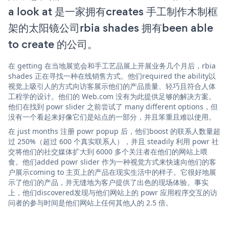
a look at 是一家拥有creates 手工制作木制框
架的太阳镜公司rbia shades 拥有been able
to create 的公司。
在 getting 在当地展览会和手工艺品展上开展业务几个月后，rbia
shades 正在寻找一种在线销售方式。他们required the ability以
视觉上吸引人的方式向访客展示他们的产品质量、轻巧且符合人体
工程学的设计。他们的 Web.com 没有为此提供足够的解决方案。
他们在找到 powr slider 之前尝试了 many different options，但
没有一个看起来好像它们是站点的一部分，并且笨重且难以使用。
在 just months 注册 powr popup 后，他们boost 的联系人数量超
过 250%（超过 600 个真实联系人），并且 steadily 利用 powr 社
交将他们的社交媒体扩大到 6000 多个关注者在他们的网站上喂
食。他们added powr slider 作为一种视觉方式来快速向他们的客
户展示coming to 主页上的产品在现实生活中的样子。它很好地展
示了他们的产品，并无缝地为客户提供了出色的现场体验。事实
上，他们discovered发现与他们网站上的 powr 应用程序交互的访
问者的参与时间是他们网站上任何其他人的 2.5 倍。