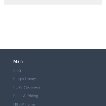
Main
Blog
Plugin Library
POWR Business
Plans & Pricing
HIPAA Forms