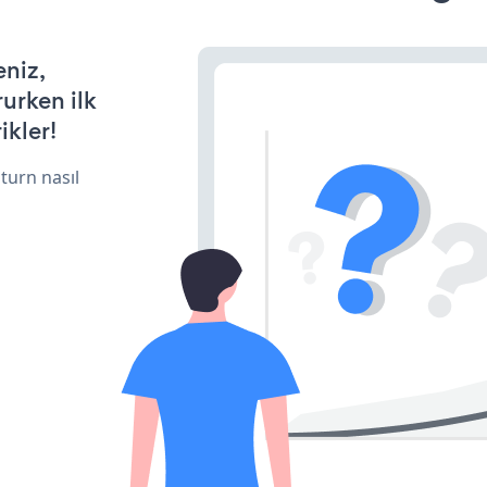
eniz,
rurken ilk
ikler!
turn nasıl