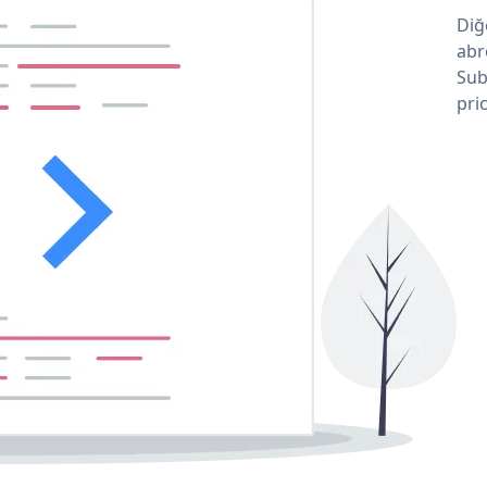
Diğ
abr
Sub
pri