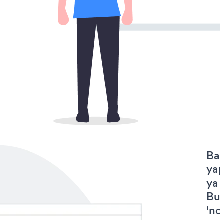
Ba
ya
ya
Bu
'no