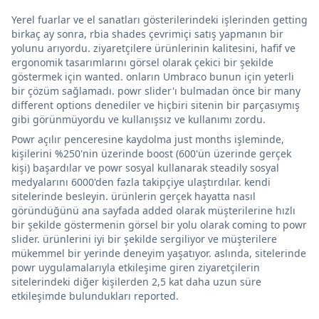
Yerel fuarlar ve el sanatları gösterilerindeki işlerinden getting
birkaç ay sonra, rbia shades çevrimiçi satış yapmanın bir
yolunu arıyordu. ziyaretçilere ürünlerinin kalitesini, hafif ve
ergonomik tasarımlarını görsel olarak çekici bir şekilde
göstermek için wanted. onların Umbraco bunun için yeterli
bir çözüm sağlamadı. powr slider'ı bulmadan önce bir many
different options denediler ve hiçbiri sitenin bir parçasıymış
gibi görünmüyordu ve kullanışsız ve kullanımı zordu.
Powr açılır penceresine kaydolma just months işleminde,
kişilerini %250'nin üzerinde boost (600'ün üzerinde gerçek
kişi) başardılar ve powr sosyal kullanarak steadily sosyal
medyalarını 6000'den fazla takipçiye ulaştırdılar. kendi
sitelerinde besleyin. ürünlerin gerçek hayatta nasıl
göründüğünü ana sayfada added olarak müşterilerine hızlı
bir şekilde göstermenin görsel bir yolu olarak coming to powr
slider. ürünlerini iyi bir şekilde sergiliyor ve müşterilere
mükemmel bir yerinde deneyim yaşatıyor. aslında, sitelerinde
powr uygulamalarıyla etkileşime giren ziyaretçilerin
sitelerindeki diğer kişilerden 2,5 kat daha uzun süre
etkileşimde bulundukları reported.