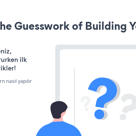
he Guesswork of Building Y
niz,
rurken ilk
ikler!
n nasıl yapılır