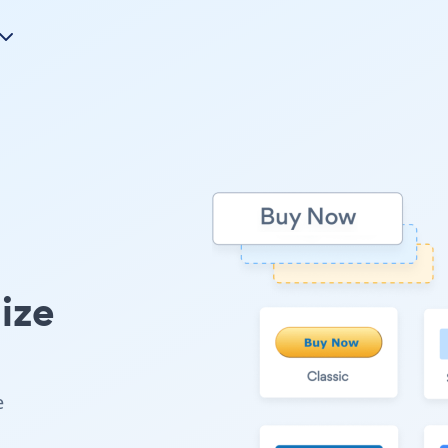
ize
e