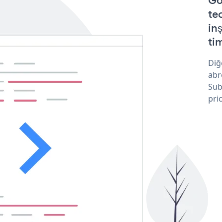
Go
te
in
tim
Diğ
abr
Sub
pri