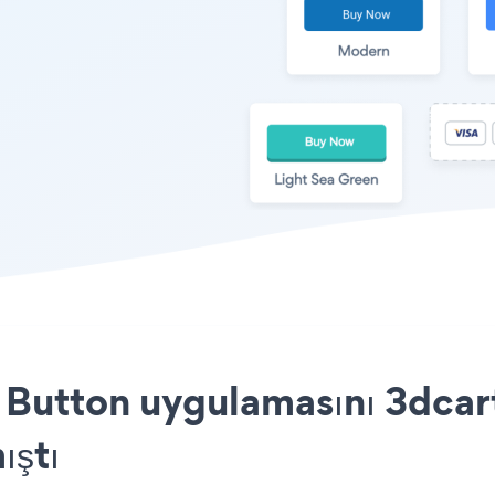
Button uygulamasını 3dcart
ıştı