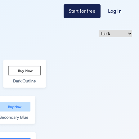
Start for free
Log In