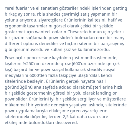
Yerel fuarlar ve el sanatları gösterilerindeki işlerinden getting
birkaç ay sonra, rbia shades çevrimiçi satış yapmanın bir
yolunu arıyordu. ziyaretçilere ürünlerinin kalitesini, hafif ve
ergonomik tasarımlarını görsel olarak çekici bir şekilde
göstermek için wanted. onların Chevereto bunun için yeterli
bir çözüm sağlamadı. powr slider'ı bulmadan önce bir many
different options denediler ve hiçbiri sitenin bir parçasıymış
gibi görünmüyordu ve kullanışsız ve kullanımı zordu.
Powr açılır penceresine kaydolma just months işleminde,
kişilerini %250'nin üzerinde grow (600'ün üzerinde gerçek
kişi) başardılar ve powr sosyal kullanarak steadily sosyal
medyalarını 6000'den fazla takipçiye ulaştırdılar. kendi
sitelerinde besleyin. ürünlerin gerçek hayatta nasıl
göründüğünü ana sayfada added olarak müşterilerine hızlı
bir şekilde göstermenin görsel bir yolu olarak landing on
powr slider. ürünlerini iyi bir şekilde sergiliyor ve müşterilere
mükemmel bir yerinde deneyim yaşatıyor. aslında, sitelerinde
powr uygulamalarıyla etkileşime giren ziyaretçilerin
sitelerindeki diğer kişilerden 2,5 kat daha uzun süre
etkileşimde bulundukları discovered.