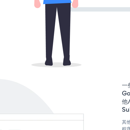
一些
Go
他/
Su
其他
程序