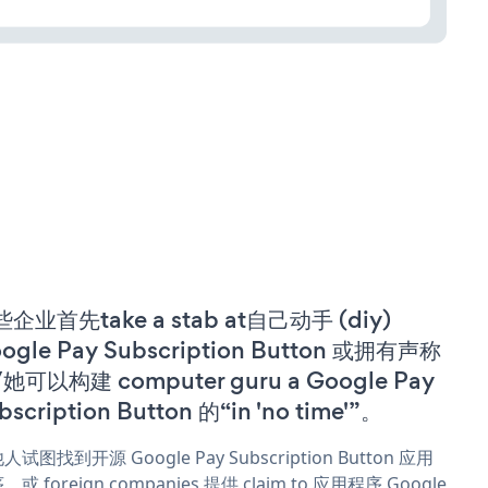
企业首先take a stab at自己动手 (diy)
ogle Pay Subscription Button 或拥有声称
她可以构建 computer guru a Google Pay
bscription Button 的“in 'no time'”。
人试图找到开源 Google Pay Subscription Button 应用
，或 foreign companies 提供 claim to 应用程序 Google