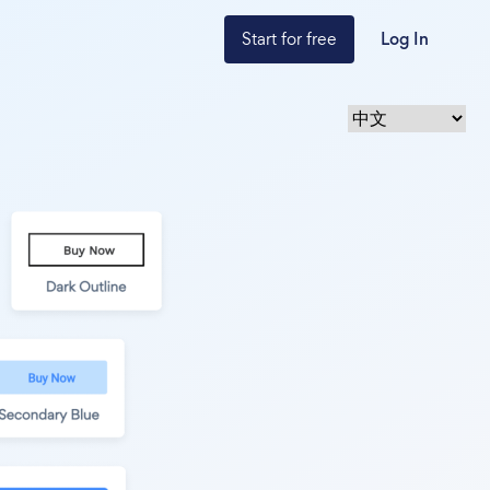
Start for free
Log In