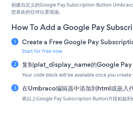
创建自定义的Google Pay Subscription Button 
您喜欢的任何位置现场。
How To Add a Google Pay Subscri
Create a Free Google Pay Subscript
Start for free now
复制plat_display_name的Google Pay
Your code block will be available once you create
在Umbraco编辑器中添加到html或嵌入
将以上Google Pay Subscription Button片