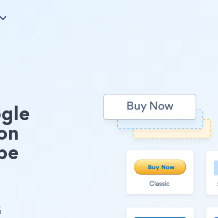
gle
on
pe
码