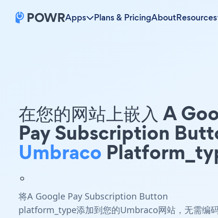
Apps
Plans & Pricing
About
Resources
在您的网站上嵌入 A Goo
Pay Subscription Butt
Umbraco
Platform_ty
。
将A Google Pay Subscription Button
platform_type添加到您的Umbraco网站，无需编