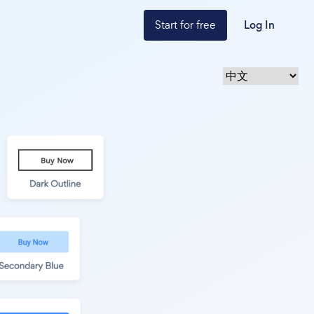
Start for free
Log In