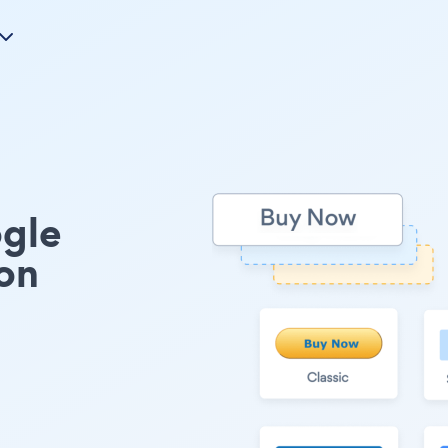
gle
on