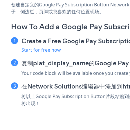
创建自定义的Google Pay Subscription Button Netw
子，侧边栏，页脚或您喜欢的任何位置现场。
How To Add a Google Pay Subscri
Create a Free Google Pay Subscript
Start for free now
复制plat_display_name的Google Pay
Your code block will be available once you create
在Network Solutions编辑器中添加到
将以上Google Pay Subscription Button片段
将出现！