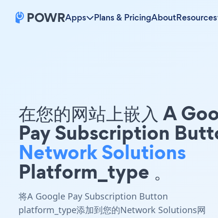
Apps
Plans & Pricing
About
Resources
在您的网站上嵌入 A Goo
Pay Subscription Butt
Network Solutions
Platform_type 。
将A Google Pay Subscription Button
platform_type添加到您的Network Solutions网