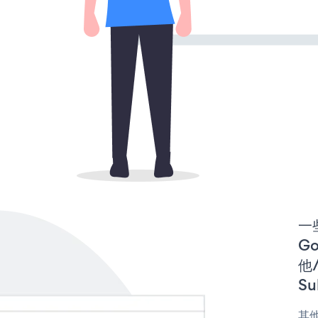
一些
Go
他/
Su
其他