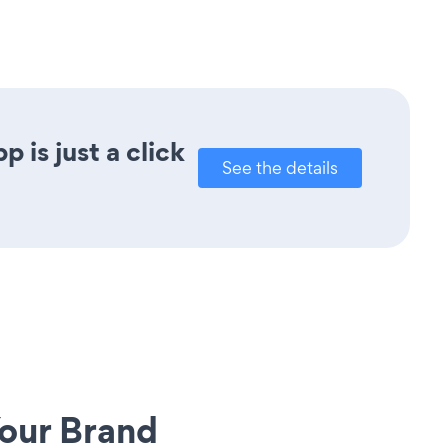
 is just a click
See the details
our Brand