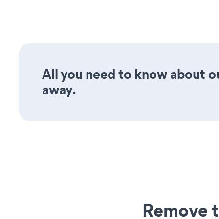
All you need to know about ou
away.
Remove t