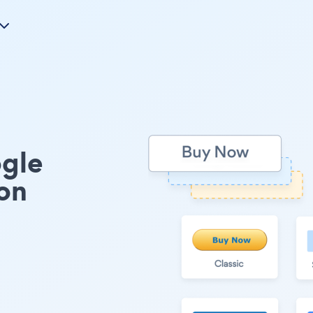
gle
on