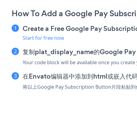
How To Add a Google Pay Subscri
Create a Free Google Pay Subscript
Start for free now
复制plat_display_name的Google Pay
Your code block will be available once you create
在Envato编辑器中添加到html或嵌入代
将以上Google Pay Subscription Button片