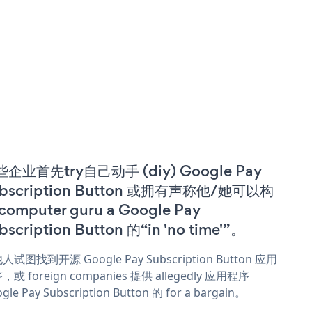
企业首先try自己动手 (diy) Google Pay
bscription Button 或拥有声称他/她可以构
computer guru a Google Pay
bscription Button 的“in 'no time'”。
人试图找到开源 Google Pay Subscription Button 应用
，或 foreign companies 提供 allegedly 应用程序
gle Pay Subscription Button 的 for a bargain。