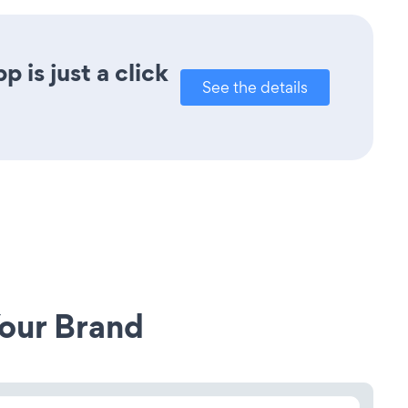
 is just a click
See the details
our Brand