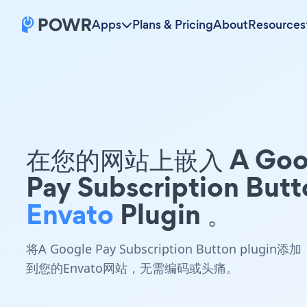
Apps
Plans & Pricing
About
Resources
在您的网站上嵌入 A Goo
Pay Subscription Butt
Envato
Plugin 。
将A Google Pay Subscription Button plugin添加
到您的Envato网站，无需编码或头痛。