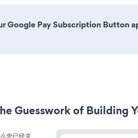
r Google Pay Subscription Button app
he Guesswork of Building Y
那么您已经克