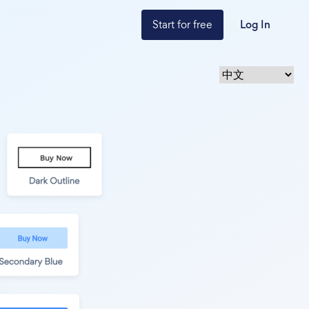
Start for free
Log In