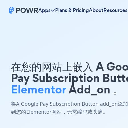
Apps
Plans & Pricing
About
Resources
在您的网站上嵌入 A Goo
Pay Subscription Butt
Elementor
Add_on 。
将A Google Pay Subscription Button add_on添加
到您的Elementor网站，无需编码或头痛。