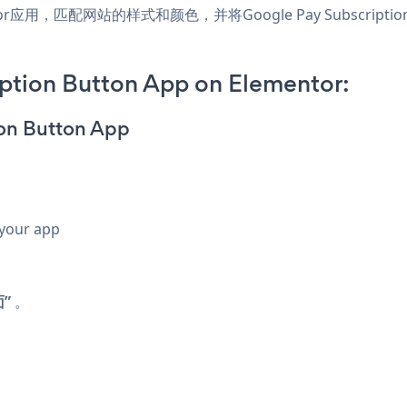
lementor应用，匹配网站的样式和颜色，并将Google Pay Subscri
ption Button App on Elementor:
ion Button App
 your app
”
。