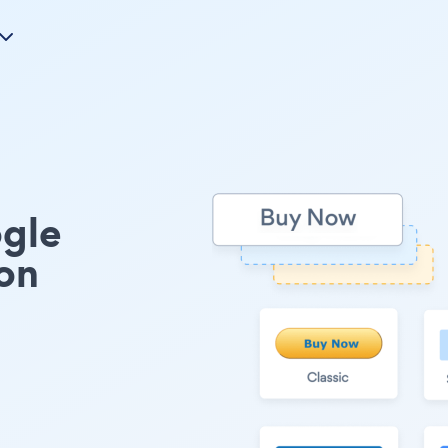
gle
on