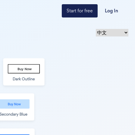
Start for free
Log In