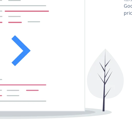
Goo
pri