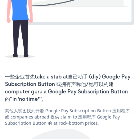
一些企业首先take a stab at自己动手 (diy) Google Pay
Subscription Button 或拥有声称他/她可以构建
computer guru a Google Pay Subscription Button
的“in 'no time'”。
其他人试图找到开源 Google Pay Subscription Button 应用程序，
或 companies abroad 提供 claim to 应用程序 Google Pay
Subscription Button 的 at rock-bottom prices。