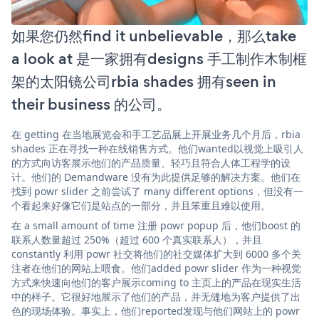
如果您仍然find it unbelievable，那么take
a look at 是一家拥有designs 手工制作木制框
架的太阳镜公司rbia shades 拥有seen in
their business 的公司。
在 getting 在当地展览会和手工艺品展上开展业务几个月后，rbia
shades 正在寻找一种在线销售方式。他们wanted以视觉上吸引人
的方式向访客展示他们的产品质量、轻巧且符合人体工程学的设
计。他们的 Demandware 没有为此提供足够的解决方案。他们在
找到 powr slider 之前尝试了 many different options，但没有一
个看起来好像它们是站点的一部分，并且笨重且难以使用。
在 a small amount of time 注册 powr popup 后，他们boost 的
联系人数量超过 250%（超过 600 个真实联系人），并且
constantly 利用 powr 社交将他们的社交媒体扩大到 6000 多个关
注者在他们的网站上喂食。他们added powr slider 作为一种视觉
方式来快速向他们的客户展示coming to 主页上的产品在现实生活
中的样子。它很好地展示了他们的产品，并无缝地为客户提供了出
色的现场体验。事实上，他们reported发现与他们网站上的 powr