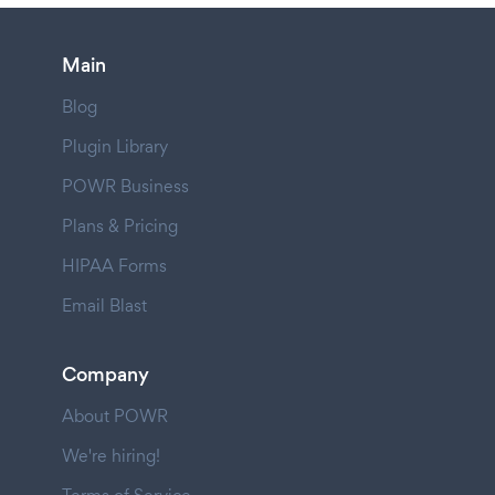
Main
Blog
Plugin Library
POWR Business
Plans & Pricing
HIPAA Forms
Email Blast
Company
About POWR
We're hiring!