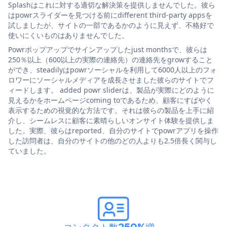
Splashはこれに対する適切な解決策を提供しませんでした。彼ら
はpowrスライダーを見つける前にdifferent third-party appsを
試しましたが、サイトの一部であるかのように見えず、不格好で
使いにくいものはありませんでした。
Powrポップアップでサインアップしたjust monthsで、彼らは
250％以上（600以上の実際の連絡先）の連絡先をgrowすること
ができ、steadilyはpowrソーシャルを利用して6000人以上のフォ
ロワーにソーシャルメディアを成長させました彼らのサイトでフ
ィードします。 added powr sliderは、製品が実際にどのように
見えるかをホームページcoming toであるため、顧客にすばやく
表示するための視覚的な方法です。それは彼らの製品を上手に紹
介し、シームレスに顧客に素晴らしいオンサイト体験を提供しま
した。実際、彼らはreported、自分のサイトでpowrアプリを操作
した訪問者は、自分のサイトの他のどの人よりも2.5倍長く関与し
ていました。
コンタクト数250%増
。