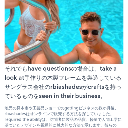
それでもhave questionsの場合は、take a
look at手作りの木製フレームを製造している
サングラス会社のrbiashadesがcraftsを持っ
ているものをseen in their business。
地元の見本市や工芸品ショーでのgettingビジネスの数か月後、
rbiashadesはオンラインで販売する方法を探していました。
required the abilityは、訪問者に製品の品質、軽量で人間工学に
基づいたデザインを視覚的に魅力的な方法で示します。彼らの