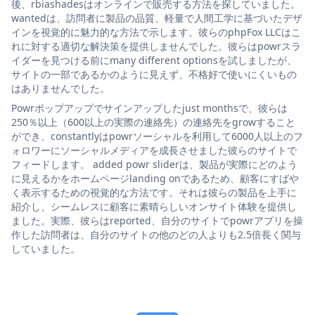
後、rbiashadesはオンラインで販売する方法を探していました。
wantedは、訪問者に製品の品質、軽量で人間工学に基づいたデザ
インを視覚的に魅力的な方法で示します。彼らのphpFox LLCはこ
れに対する適切な解決策を提供しませんでした。彼らはpowrスラ
イダーを見つける前にmany different optionsを試しましたが、
サイトの一部であるかのように見えず、不格好で使いにくいもの
はありませんでした。
Powrポップアップでサインアップしたjust monthsで、彼らは
250％以上（600以上の実際の連絡先）の連絡先をgrowすること
ができ、constantlyはpowrソーシャルを利用して6000人以上のフ
ォロワーにソーシャルメディアを成長させました彼らのサイトで
フィードします。 added powr sliderは、製品が実際にどのよう
に見えるかをホームページlanding onであるため、顧客にすばや
く表示するための視覚的な方法です。それは彼らの製品を上手に
紹介し、シームレスに顧客に素晴らしいオンサイト体験を提供し
ました。実際、彼らはreported、自分のサイトでpowrアプリを操
作した訪問者は、自分のサイトの他のどの人よりも2.5倍長く関与
していました。