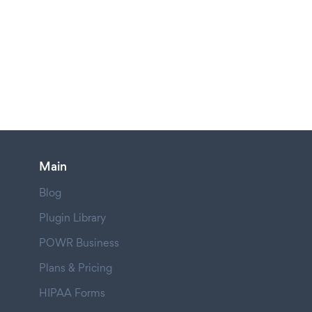
Main
Blog
Plugin Library
POWR Business
Plans & Pricing
HIPAA Forms