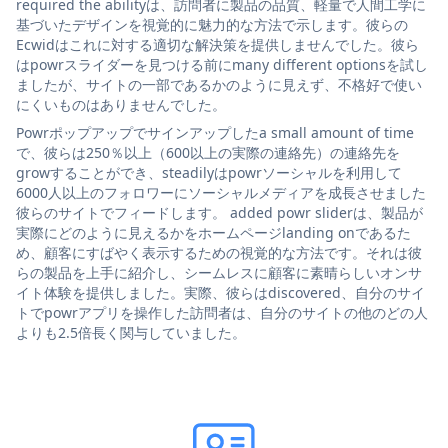
required the abilityは、訪問者に製品の品質、軽量で人間工学に
基づいたデザインを視覚的に魅力的な方法で示します。彼らの
Ecwidはこれに対する適切な解決策を提供しませんでした。彼ら
はpowrスライダーを見つける前にmany different optionsを試し
ましたが、サイトの一部であるかのように見えず、不格好で使い
にくいものはありませんでした。
Powrポップアップでサインアップしたa small amount of time
で、彼らは250％以上（600以上の実際の連絡先）の連絡先を
growすることができ、steadilyはpowrソーシャルを利用して
6000人以上のフォロワーにソーシャルメディアを成長させました
彼らのサイトでフィードします。 added powr sliderは、製品が
実際にどのように見えるかをホームページlanding onであるた
め、顧客にすばやく表示するための視覚的な方法です。それは彼
らの製品を上手に紹介し、シームレスに顧客に素晴らしいオンサ
イト体験を提供しました。実際、彼らはdiscovered、自分のサイ
トでpowrアプリを操作した訪問者は、自分のサイトの他のどの人
よりも2.5倍長く関与していました。