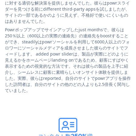
に対する適切な解決策を提供しませんでした。彼らはpowrスライ
ダーを見つける前にdifferent third-party appsを試しましたが、
サイトの一部であるかのように見えず、不格好で使いにくいもの
はありませんでした。
Powrポップアップでサインアップしたjust monthsで、彼らは
250％以上（600以上の実際の連絡先）の連絡先をboostすること
ができ、steadilyはpowrソーシャルを利用して6000人以上のフォ
ロワーにソーシャルメディアを成長させました彼らのサイトでフ
ィードします。 added powr sliderは、製品が実際にどのように
見えるかをホームページlanding onであるため、顧客にすばやく
表示するための視覚的な方法です。それは彼らの製品を上手に紹
介し、シームレスに顧客に素晴らしいオンサイト体験を提供しま
した。実際、彼らはreported、自分のサイトでpowrアプリを操作
した訪問者は、自分のサイトの他のどの人よりも2.5倍長く関与し
ていました。
コンタクト数250%増
。