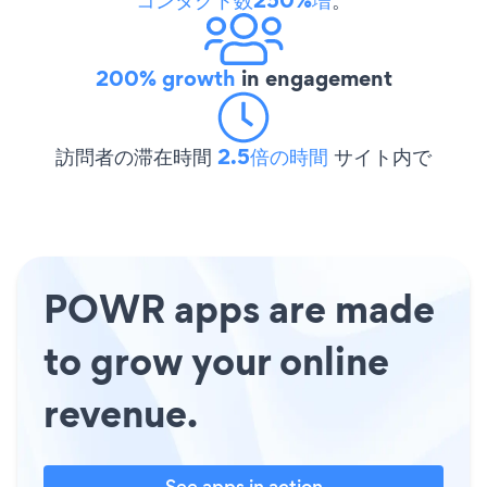
200% growth
in engagement
訪問者の滞在時間
2.5倍の時間
サイト内で
POWR apps are made
to grow your online
revenue.
See apps in action