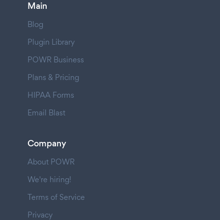
Main
Blog
Plugin Library
POWR Business
Plans & Pricing
HIPAA Forms
Email Blast
Company
About POWR
We're hiring!
Terms of Service
Privacy