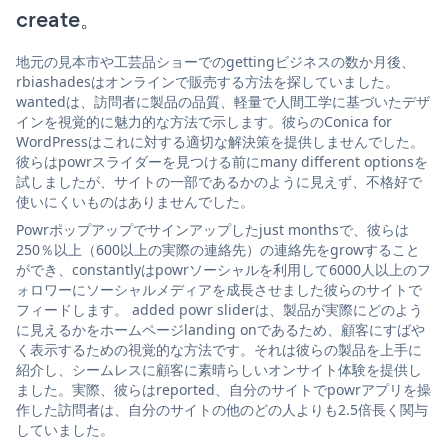
create。
地元の見本市や工芸品ショーでのgettingビジネスの数か月後、
rbiashadesはオンラインで販売する方法を探していました。
wantedは、訪問者に製品の品質、軽量で人間工学に基づいたデザ
インを視覚的に魅力的な方法で示します。彼らのConica for
WordPressはこれに対する適切な解決策を提供しませんでした。
彼らはpowrスライダーを見つける前にmany different optionsを
試しましたが、サイトの一部であるかのように見えず、不格好で
使いにくいものはありませんでした。
Powrポップアップでサインアップしたjust monthsで、彼らは
250％以上（600以上の実際の連絡先）の連絡先をgrowすること
ができ、constantlyはpowrソーシャルを利用して6000人以上のフ
ォロワーにソーシャルメディアを成長させました彼らのサイトで
フィードします。 added powr sliderは、製品が実際にどのよう
に見えるかをホームページlanding onであるため、顧客にすばや
く表示するための視覚的な方法です。それは彼らの製品を上手に
紹介し、シームレスに顧客に素晴らしいオンサイト体験を提供し
ました。実際、彼らはreported、自分のサイトでpowrアプリを操
作した訪問者は、自分のサイトの他のどの人よりも2.5倍長く関与
していました。