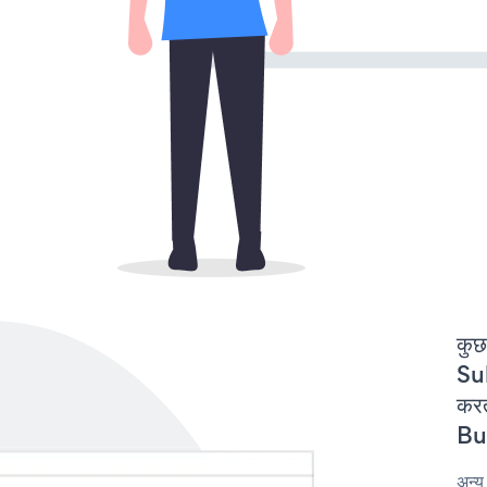
कुछ
Su
कर
But
अन्