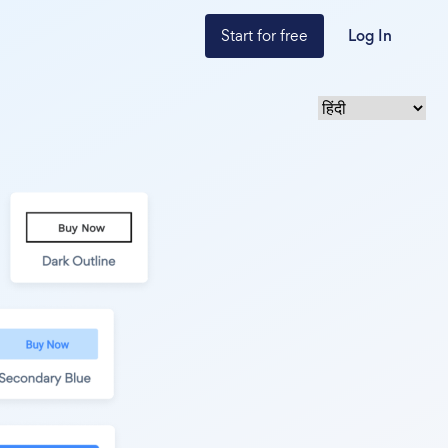
Start for free
Log In