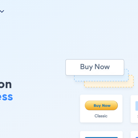
e
on
ess