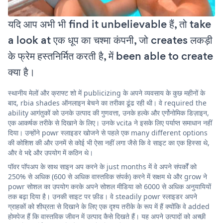
यदि आप अभी भी find it unbelievable हैं, तो take
a look at एक धूप का चश्मा कंपनी, जो creates लकड़ी
के फ्रेम हस्तनिर्मित करती है, में been able to create
क्या है।
स्थानीय मेलों और क्राफ्ट शो में publicizing के अपने व्यवसाय के कुछ महीनों के
बाद, rbia shades ऑनलाइन बेचने का तरीका ढूंढ रही थी। वे required the
ability आगंतुकों को उनके उत्पाद की गुणवत्ता, उनके हल्के और एर्गोनोमिक डिज़ाइन,
एक आकर्षक तरीके से दिखाने के लिए। उनके vcita ने इसके लिए पर्याप्त समाधान नहीं
दिया। उन्होंने powr स्लाइडर खोजने से पहले एक many different options
की कोशिश की और उनमें से कोई भी ऐसा नहीं लगा जैसे कि वे साइट का एक हिस्सा थे,
और वे भद्दे और उपयोग में कठिन थे।
पॉवर पॉपअप के साथ साइन अप करने के just months में वे अपने संपर्कों को
250% से अधिक (600 से अधिक वास्तविक संपर्क) करने में सक्षम थे और grow ने
powr सोशल का उपयोग करके अपने सोशल मीडिया को 6000 से अधिक अनुयायियों
तक बढ़ा दिया है। उनकी साइट पर फ़ीड। वे steadily powr स्लाइडर अपने
ग्राहकों को शीघ्रता से दिखाने के लिए एक दृश्य तरीके के रूप में हैं क्योंकि वे added
होमपेज हैं कि वास्तविक जीवन में उत्पाद कैसे दिखते हैं। यह अपने उत्पादों को अच्छी