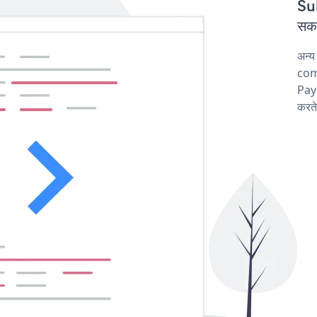
Sub
सकत
अन्
comp
Pay
करते