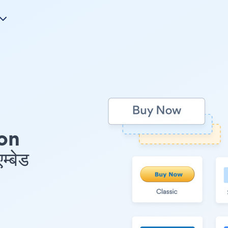
e
on
्बेड