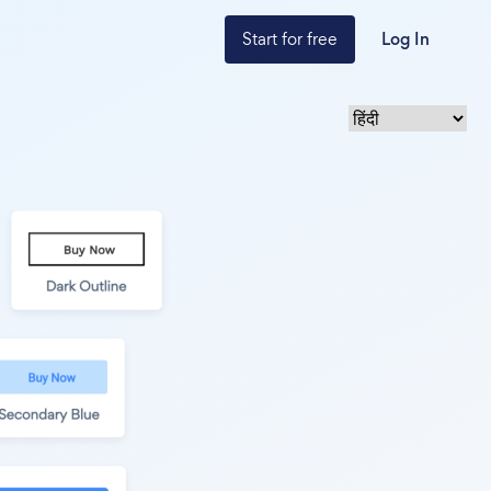
Start for free
Log In