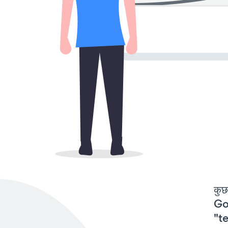
कुछ
Go
"te