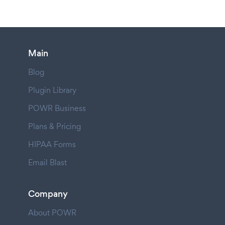
Main
Blog
Plugin Library
POWR Business
Plans & Pricing
HIPAA Forms
Email Blast
Company
About POWR