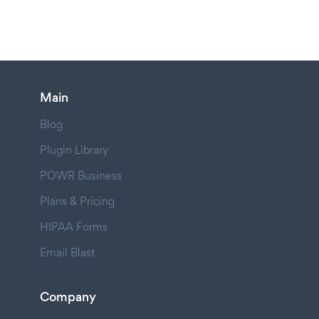
Main
Blog
Plugin Library
POWR Business
Plans & Pricing
HIPAA Forms
Email Blast
Company