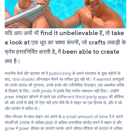
यदि आप अभी भी find it unbelievable हैं, तो take
a look at एक धूप का चश्मा कंपनी, जो crafts लकड़ी के
फ्रेम हस्तनिर्मित करती है, में been able to create
क्या है।
स्थानीय मेलों और क्राफ्ट शो में publicizing के अपने व्यवसाय के कुछ महीनों के
बाद, rbia shades ऑनलाइन बेचने का तरीका ढूंढ रही थी। वे wanted आगंतुकों
को उनके उत्पाद की गुणवत्ता, उनके हल्के और एर्गोनोमिक डिज़ाइन, एक आकर्षक तरीके
से दिखाने के लिए। उनके Jimdo ने इसके लिए पर्याप्त समाधान नहीं दिया। उन्होंने
powr स्लाइडर खोजने से पहले एक different third-party apps की कोशिश
की और उनमें से कोई भी ऐसा नहीं लगा जैसे कि वे साइट का एक हिस्सा थे, और वे भद्दे
और उपयोग में कठिन थे।
पॉवर पॉपअप के साथ साइन अप करने के a small amount of time में वे अपने
संपर्कों को 250% से अधिक (600 से अधिक वास्तविक संपर्क) करने में सक्षम थे और
grow ने powr सोशल का उपयोग करके अपने सोशल मीडिया को 6000 से अधिक