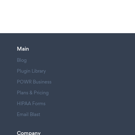
Main
Blog
Plugin Library
POWR Business
Plans & Pricing
HIPAA Forms
Email Blast
Company