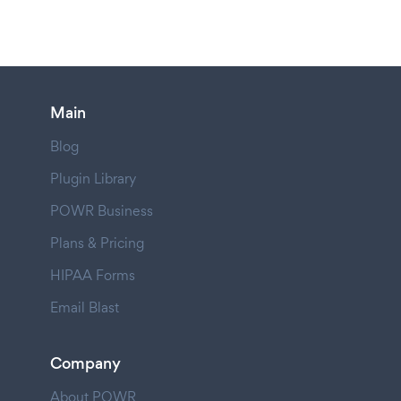
Main
Blog
Plugin Library
POWR Business
Plans & Pricing
HIPAA Forms
Email Blast
Company
About POWR