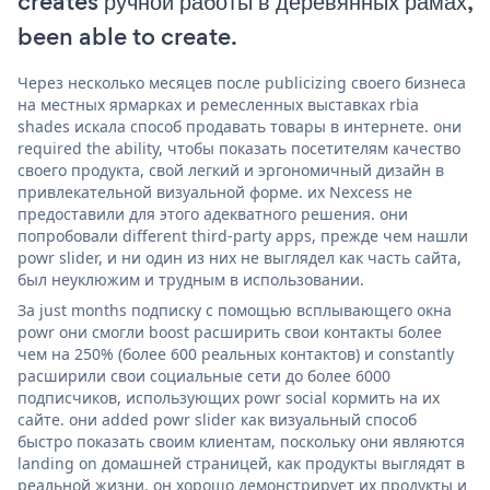
creates ручной работы в деревянных рамах,
been able to create.
Через несколько месяцев после publicizing своего бизнеса
на местных ярмарках и ремесленных выставках rbia
shades искала способ продавать товары в интернете. они
required the ability, чтобы показать посетителям качество
своего продукта, свой легкий и эргономичный дизайн в
привлекательной визуальной форме. их Nexcess не
предоставили для этого адекватного решения. они
попробовали different third-party apps, прежде чем нашли
powr slider, и ни один из них не выглядел как часть сайта,
был неуклюжим и трудным в использовании.
За just months подписку с помощью всплывающего окна
powr они смогли boost расширить свои контакты более
чем на 250% (более 600 реальных контактов) и constantly
расширили свои социальные сети до более 6000
подписчиков, использующих powr social кормить на их
сайте. они added powr slider как визуальный способ
быстро показать своим клиентам, поскольку они являются
landing on домашней страницей, как продукты выглядят в
реальной жизни. он хорошо демонстрирует их продукты и