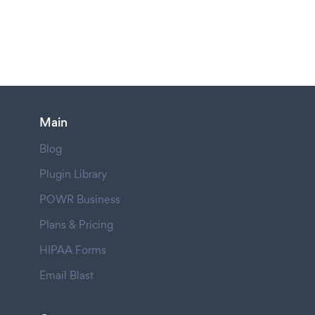
Main
Blog
Plugin Library
POWR Business
Plans & Pricing
HIPAA Forms
Email Blast