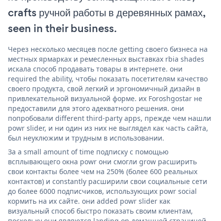
crafts ручной работы в деревянных рамах,
seen in their business.
Через несколько месяцев после getting своего бизнеса на
местных ярмарках и ремесленных выставках rbia shades
искала способ продавать товары в интернете. они
required the ability, чтобы показать посетителям качество
своего продукта, свой легкий и эргономичный дизайн в
привлекательной визуальной форме. их Foroshgostar не
предоставили для этого адекватного решения. они
попробовали different third-party apps, прежде чем нашли
powr slider, и ни один из них не выглядел как часть сайта,
был неуклюжим и трудным в использовании.
За a small amount of time подписку с помощью
всплывающего окна powr они смогли grow расширить
свои контакты более чем на 250% (более 600 реальных
контактов) и constantly расширили свои социальные сети
до более 6000 подписчиков, использующих powr social
кормить на их сайте. они added powr slider как
визуальный способ быстро показать своим клиентам,
поскольку они являются landing on домашней страницей,