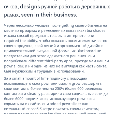
очков, designs ручной работы в деревянных
рамах, seen in their business.
Через несколько месяцев после getting своего бизнеса на
местных ярмарках и ремесленных выставках rbia shades
искала способ продавать товары в интернете. они
required the ability, чтобы показать посетителям качество
своего продукта, свой легкий и эргономичный дизайн в
привлекательной визуальной форме. их Blackboard не
предоставили для этого адекватного решения. они
попробовали different third-party apps, прежде чем нашли
powr slider, и ни один из них не выглядел как часть сайта,
был неуклюжим и трудным в использовании.
За a small amount of time подписку с помощью
всплывающего окна powr они смогли grow расширить
свои контакты более чем на 250% (более 600 реальных
контактов) и steadily расширили свои социальные сети до
более 6000 подписчиков, использующих powr social
кормить на их сайте. они added powr slider как
визуальный способ быстро показать своим клиентам,
поскольку они являются landing on домашней страницей,