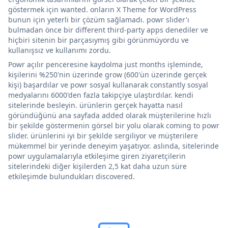
göstermek için wanted. onların X Theme for WordPress
bunun için yeterli bir çözüm sağlamadı. powr slider'ı
bulmadan önce bir different third-party apps denediler ve
hiçbiri sitenin bir parçasıymış gibi görünmüyordu ve
kullanışsız ve kullanımı zordu.
Powr açılır penceresine kaydolma just months işleminde,
kişilerini %250'nin üzerinde grow (600'ün üzerinde gerçek
kişi) başardılar ve powr sosyal kullanarak constantly sosyal
medyalarını 6000'den fazla takipçiye ulaştırdılar. kendi
sitelerinde besleyin. ürünlerin gerçek hayatta nasıl
göründüğünü ana sayfada added olarak müşterilerine hızlı
bir şekilde göstermenin görsel bir yolu olarak coming to powr
slider. ürünlerini iyi bir şekilde sergiliyor ve müşterilere
mükemmel bir yerinde deneyim yaşatıyor. aslında, sitelerinde
powr uygulamalarıyla etkileşime giren ziyaretçilerin
sitelerindeki diğer kişilerden 2,5 kat daha uzun süre
etkileşimde bulundukları discovered.