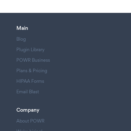
Main
Blog
Plugin Library
POWR Business
Plans & Pricing
HIPAA Forms
Email Blast
Company
About POWR