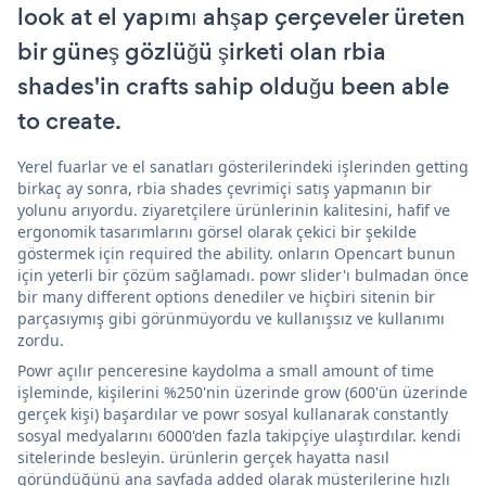
look at el yapımı ahşap çerçeveler üreten
bir güneş gözlüğü şirketi olan rbia
shades'in crafts sahip olduğu been able
to create.
Yerel fuarlar ve el sanatları gösterilerindeki işlerinden getting
birkaç ay sonra, rbia shades çevrimiçi satış yapmanın bir
yolunu arıyordu. ziyaretçilere ürünlerinin kalitesini, hafif ve
ergonomik tasarımlarını görsel olarak çekici bir şekilde
göstermek için required the ability. onların Opencart bunun
için yeterli bir çözüm sağlamadı. powr slider'ı bulmadan önce
bir many different options denediler ve hiçbiri sitenin bir
parçasıymış gibi görünmüyordu ve kullanışsız ve kullanımı
zordu.
Powr açılır penceresine kaydolma a small amount of time
işleminde, kişilerini %250'nin üzerinde grow (600'ün üzerinde
gerçek kişi) başardılar ve powr sosyal kullanarak constantly
sosyal medyalarını 6000'den fazla takipçiye ulaştırdılar. kendi
sitelerinde besleyin. ürünlerin gerçek hayatta nasıl
göründüğünü ana sayfada added olarak müşterilerine hızlı