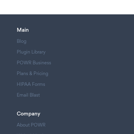
Main
Blog
Plugin Library
POWR Business
Plans & Pricing
HIPAA Forms
Email Blast
Company
About POWR