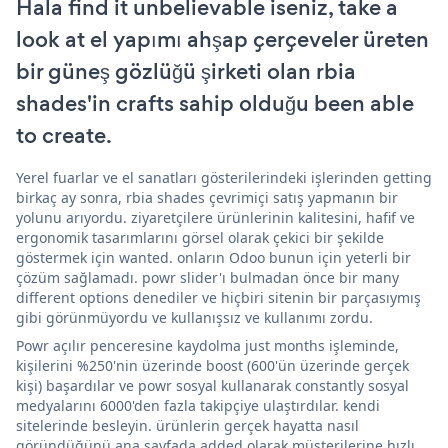
Hala find it unbelievable iseniz, take a
look at el yapımı ahşap çerçeveler üreten
bir güneş gözlüğü şirketi olan rbia
shades'in crafts sahip olduğu been able
to create.
Yerel fuarlar ve el sanatları gösterilerindeki işlerinden getting
birkaç ay sonra, rbia shades çevrimiçi satış yapmanın bir
yolunu arıyordu. ziyaretçilere ürünlerinin kalitesini, hafif ve
ergonomik tasarımlarını görsel olarak çekici bir şekilde
göstermek için wanted. onların Odoo bunun için yeterli bir
çözüm sağlamadı. powr slider'ı bulmadan önce bir many
different options denediler ve hiçbiri sitenin bir parçasıymış
gibi görünmüyordu ve kullanışsız ve kullanımı zordu.
Powr açılır penceresine kaydolma just months işleminde,
kişilerini %250'nin üzerinde boost (600'ün üzerinde gerçek
kişi) başardılar ve powr sosyal kullanarak constantly sosyal
medyalarını 6000'den fazla takipçiye ulaştırdılar. kendi
sitelerinde besleyin. ürünlerin gerçek hayatta nasıl
göründüğünü ana sayfada added olarak müşterilerine hızlı