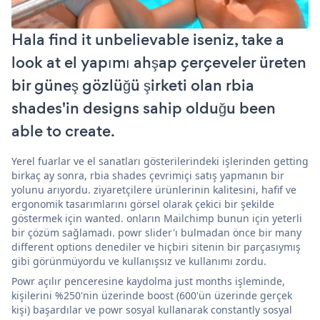
Hala find it unbelievable iseniz, take a
look at el yapımı ahşap çerçeveler üreten
bir güneş gözlüğü şirketi olan rbia
shades'in designs sahip olduğu been
able to create.
Yerel fuarlar ve el sanatları gösterilerindeki işlerinden getting
birkaç ay sonra, rbia shades çevrimiçi satış yapmanın bir
yolunu arıyordu. ziyaretçilere ürünlerinin kalitesini, hafif ve
ergonomik tasarımlarını görsel olarak çekici bir şekilde
göstermek için wanted. onların Mailchimp bunun için yeterli
bir çözüm sağlamadı. powr slider'ı bulmadan önce bir many
different options denediler ve hiçbiri sitenin bir parçasıymış
gibi görünmüyordu ve kullanışsız ve kullanımı zordu.
Powr açılır penceresine kaydolma just months işleminde,
kişilerini %250'nin üzerinde boost (600'ün üzerinde gerçek
kişi) başardılar ve powr sosyal kullanarak constantly sosyal