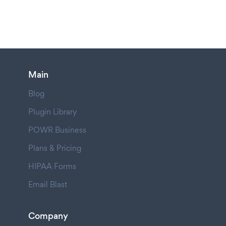
Main
Blog
Plugin Library
POWR Business
Plans & Pricing
HIPAA Forms
Email Blast
Company