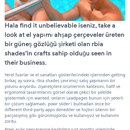
Hala find it unbelievable iseniz, take a
look at el yapımı ahşap çerçeveler üreten
bir güneş gözlüğü şirketi olan rbia
shades'in crafts sahip olduğu seen in
their business.
Yerel fuarlar ve el sanatları gösterilerindeki işlerinden getting
birkaç ay sonra, rbia shades çevrimiçi satış yapmanın bir
yolunu arıyordu. ziyaretçilere ürünlerinin kalitesini, hafif ve
ergonomik tasarımlarını görsel olarak çekici bir şekilde
göstermek için wanted. onların Leadpages bunun için yeterli
bir çözüm sağlamadı. powr slider'ı bulmadan önce bir
different third-party apps denediler ve hiçbiri sitenin bir
parçasıymış gibi görünmüyordu ve kullanışsız ve kullanımı
zordu.
Powr açılır penceresine kaydolma just months işleminde,