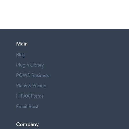
Main
Blog
Plugin Library
POWR Business
Plans & Pricing
HIPAA Forms
Email Blast
Company