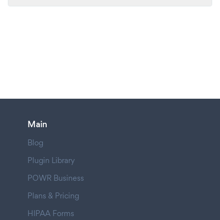
Main
Blog
Plugin Library
POWR Business
Plans & Pricing
HIPAA Forms