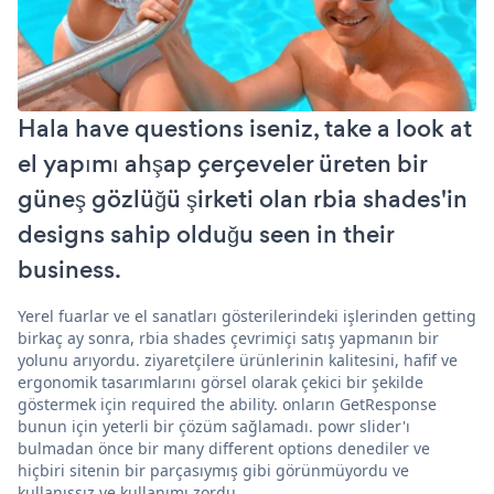
Hala have questions iseniz, take a look at
el yapımı ahşap çerçeveler üreten bir
güneş gözlüğü şirketi olan rbia shades'in
designs sahip olduğu seen in their
business.
Yerel fuarlar ve el sanatları gösterilerindeki işlerinden getting
birkaç ay sonra, rbia shades çevrimiçi satış yapmanın bir
yolunu arıyordu. ziyaretçilere ürünlerinin kalitesini, hafif ve
ergonomik tasarımlarını görsel olarak çekici bir şekilde
göstermek için required the ability. onların GetResponse
bunun için yeterli bir çözüm sağlamadı. powr slider'ı
bulmadan önce bir many different options denediler ve
hiçbiri sitenin bir parçasıymış gibi görünmüyordu ve
kullanışsız ve kullanımı zordu.