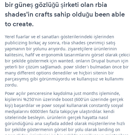
bir güneş gözlüğü şirketi olan rbia
shades'in crafts sahip olduğu been able
to create.
Yerel fuarlar ve el sanatları gösterilerindeki işlerinden
publicizing birkaç ay sonra, rbia shades çevrimiçi satış
yapmanın bir yolunu arıyordu. ziyaretçilere ürünlerinin
kalitesini, hafif ve ergonomik tasarımlarını görsel olarak çekici
bir şekilde göstermek için wanted. onların Drupal bunun için
yeterli bir çözüm sağlamadı. powr slider'ı bulmadan önce bir
many different options denediler ve hiçbiri sitenin bir
parçasıymış gibi görünmüyordu ve kullanışsız ve kullanımı
zordu.
Powr açılır penceresine kaydolma just months işleminde,
kişilerini %250'nin üzerinde boost (600'ün üzerinde gerçek
kişi) başardılar ve powr sosyal kullanarak constantly sosyal
medyalarını 6000'den fazla takipçiye ulaştırdılar. kendi
sitelerinde besleyin. ürünlerin gerçek hayatta nasıl
göründüğünü ana sayfada added olarak müşterilerine hızlı
bir şekilde göstermenin görsel bir yolu olarak landing on