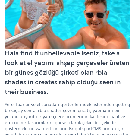
Hala find it unbelievable iseniz, take a
look at el yapımı ahşap çerçeveler üreten
bir güneş gözlüğü şirketi olan rbia
shades'in creates sahip olduğu seen in
their business.
Yerel fuarlar ve el sanatları gösterilerindeki işlerinden getting
birkaç ay sonra, rbia shades çevrimiçi satış yapmanın bir
yolunu arıyordu. ziyaretçilere ürünlerinin kalitesini, hafif ve
ergonomik tasarımlarını görsel olarak çekici bir şekilde
göstermek için wanted. onların BrightsportCMS bunun için
yeterli bir çözüm sağlamadı. powr slider'ı bulmadan önce bir