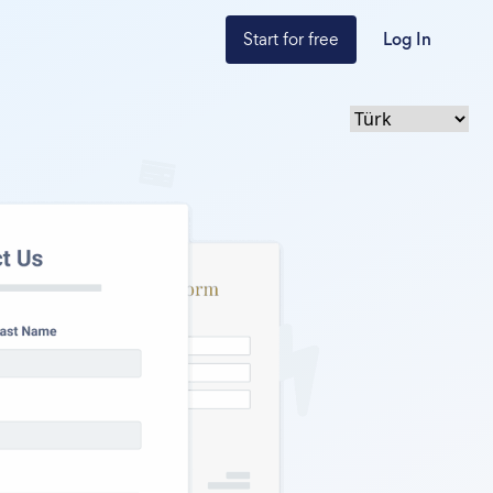
Start for free
Log In