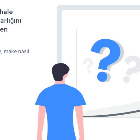
 hale
arlığını
den
e, make nasıl