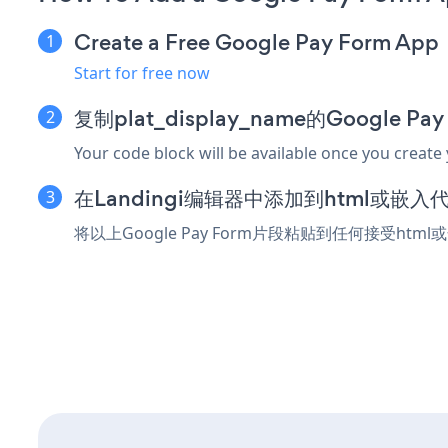
Create a Free Google Pay Form App
Start for free now
复制plat_display_name的Google P
Your code block will be available once you create
在Landingi编辑器中添加到html或嵌入
将以上Google Pay Form片段粘贴到任何接受htm