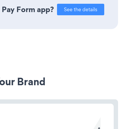
e Pay Form app?
See the details
our Brand