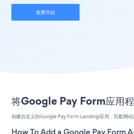
免费开始
将Google Pay Form
创建自定义的Google Pay Form Landingi应用，
How To Add a Google Pay Form Ap