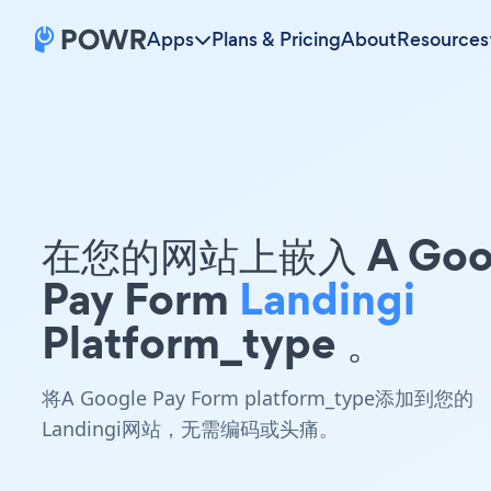
Apps
Plans & Pricing
About
Resources
在您的网站上嵌入 A Goo
Pay Form
Landingi
Platform_type 。
将A Google Pay Form platform_type添加到您的
Landingi网站，无需编码或头痛。