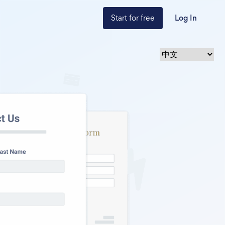
Start for free
Log In