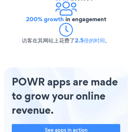
200% growth
in engagement
访客在其网站上花费了
2.5倍的时间
。
POWR apps are made
to grow your online
revenue.
See apps in action