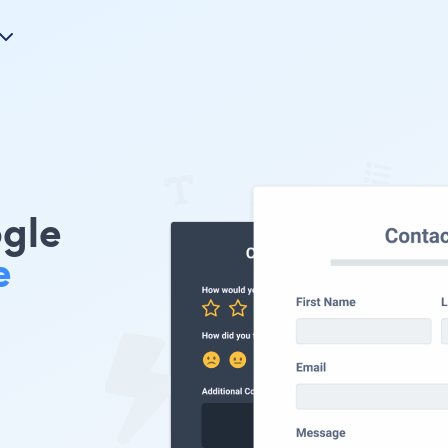
gle
e