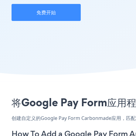
免费开始
将Google Pay Form
创建自定义的Google Pay Form Carbonmade
How To Add a Google Pay Form 