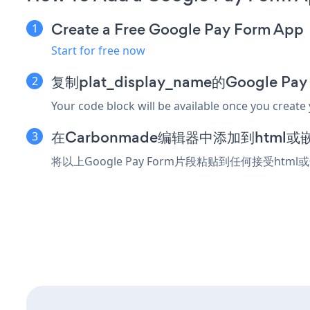
Create a Free Google Pay Form App
Start for free now
复制plat_display_name的Google P
Your code block will be available once you create
在Carbonmade编辑器中添加到html
将以上Google Pay Form片段粘贴到任何接受htm