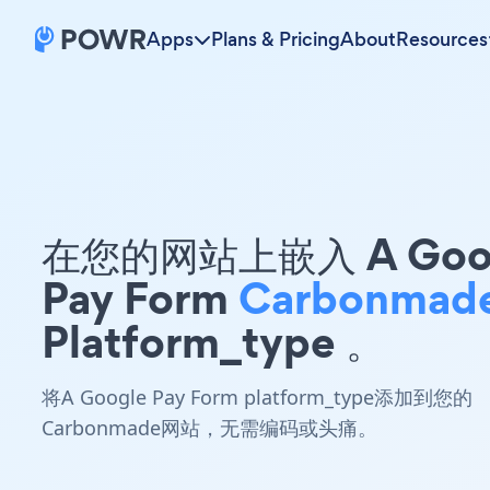
Apps
Plans & Pricing
About
Resources
在您的网站上嵌入 A Goo
Pay Form
Carbonmad
Platform_type 。
将A Google Pay Form platform_type添加到您的
Carbonmade网站，无需编码或头痛。