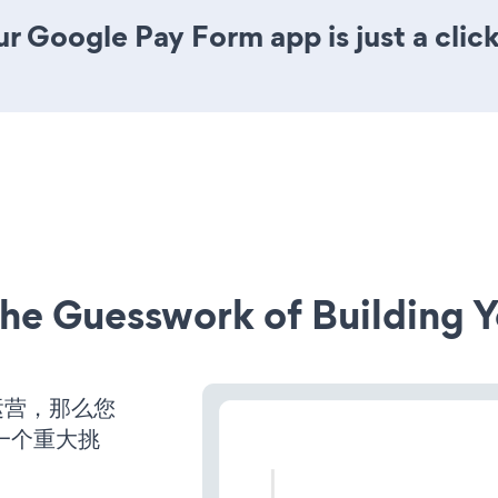
r Google Pay Form app is just a clic
he Guesswork of Building Y
运营，那么您
一个重大挑