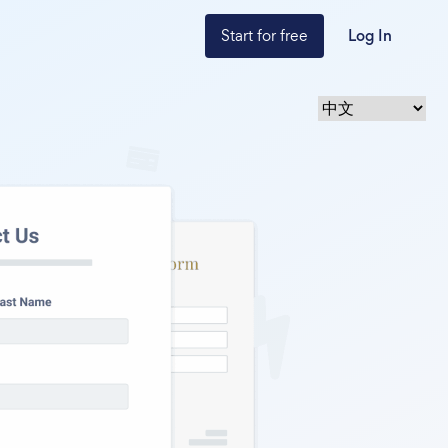
Start for free
Log In