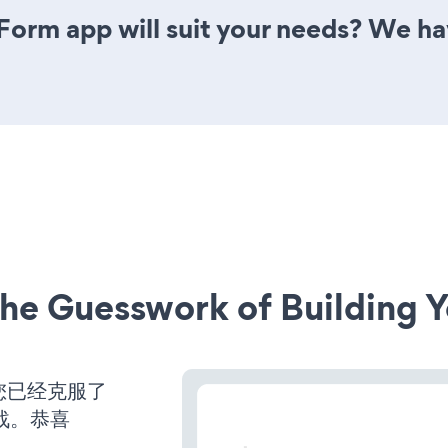
orm app will suit your needs? We have
he Guesswork of Building Y
您已经克服了
战。恭喜