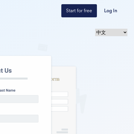
Start for free
Log In