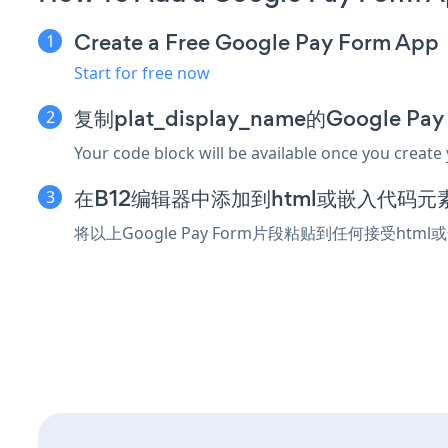
Create a Free Google Pay Form App
Start for free now
复制plat_display_name的Google P
Your code block will be available once you create
在B12编辑器中添加到html或嵌入代码元
将以上Google Pay Form片段粘贴到任何接受htm