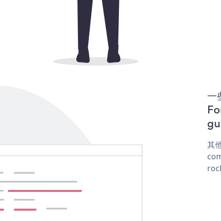
一些
F
gu
其他
com
roc