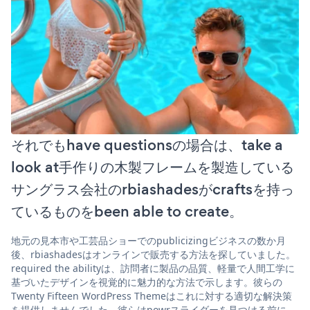
それでもhave questionsの場合は、take a
look at手作りの木製フレームを製造している
サングラス会社のrbiashadesがcraftsを持っ
ているものをbeen able to create。
地元の見本市や工芸品ショーでのpublicizingビジネスの数か月
後、rbiashadesはオンラインで販売する方法を探していました。
required the abilityは、訪問者に製品の品質、軽量で人間工学に
基づいたデザインを視覚的に魅力的な方法で示します。彼らの
Twenty Fifteen WordPress Themeはこれに対する適切な解決策
を提供しませんでした。彼らはpowrスライダーを見つける前に